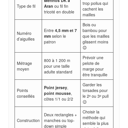
Mérinos DK à
trop poilus qui
Type de fil
Aran
ou fil fin
cachent les
tricoté en double
mailles
Bois ou
Entre
4,5 mm et 7
bambou pour
Numéro
mm
selon le
que les mailles
d’aiguilles
patron
glissent moins
😊
Prévoir une
800 à 1 200 m
Métrage
pelote de
pour une taille
moyen
marge pour
adulte standard
être tranquille
Garder les
Point jersey
,
Points
torsades pour
point mousse
,
conseillés
le 2ᵉ ou 3ᵉ pull
côtes 1/1 ou 2/2
😉
Choisir la
Deux rectangles +
méthode qui
Construction
manches ou top-
semble la plus
down simple