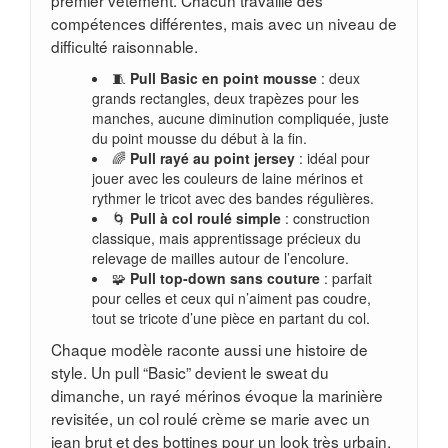
premier vêtement. Chacun travaille des
compétences différentes, mais avec un niveau de
difficulté raisonnable.
🧵
Pull Basic en point mousse
: deux
grands rectangles, deux trapèzes pour les
manches, aucune diminution compliquée, juste
du point mousse du début à la fin.
🌈
Pull rayé au point jersey
: idéal pour
jouer avec les couleurs de laine mérinos et
rythmer le tricot avec des bandes régulières.
🌀
Pull à col roulé simple
: construction
classique, mais apprentissage précieux du
relevage de mailles autour de l’encolure.
🧩
Pull top-down sans couture
: parfait
pour celles et ceux qui n’aiment pas coudre,
tout se tricote d’une pièce en partant du col.
Chaque modèle raconte aussi une histoire de
style. Un pull “Basic” devient le sweat du
dimanche, un rayé mérinos évoque la marinière
revisitée, un col roulé crème se marie avec un
jean brut et des bottines pour un look très urbain.