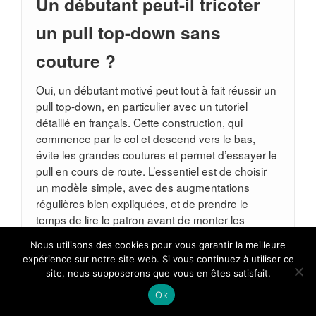
Un débutant peut-il tricoter
un pull top-down sans
couture ?
Oui, un débutant motivé peut tout à fait réussir un
pull top-down, en particulier avec un tutoriel
détaillé en français. Cette construction, qui
commence par le col et descend vers le bas,
évite les grandes coutures et permet d’essayer le
pull en cours de route. L’essentiel est de choisir
un modèle simple, avec des augmentations
régulières bien expliquées, et de prendre le
temps de lire le patron avant de monter les
mailles.
Nous utilisons des cookies pour vous garantir la meilleure
Comment éviter de se
expérience sur notre site web. Si vous continuez à utiliser ce
site, nous supposerons que vous en êtes satisfait.
tromper de taille avec un
Ok