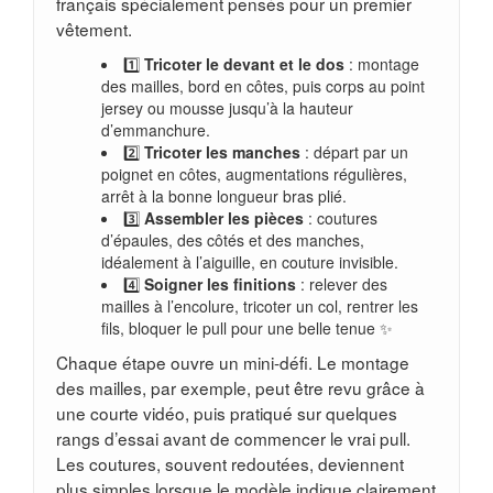
français spécialement pensés pour un premier
vêtement.
1️⃣
Tricoter le devant et le dos
: montage
des mailles, bord en côtes, puis corps au point
jersey ou mousse jusqu’à la hauteur
d’emmanchure.
2️⃣
Tricoter les manches
: départ par un
poignet en côtes, augmentations régulières,
arrêt à la bonne longueur bras plié.
3️⃣
Assembler les pièces
: coutures
d’épaules, des côtés et des manches,
idéalement à l’aiguille, en couture invisible.
4️⃣
Soigner les finitions
: relever des
mailles à l’encolure, tricoter un col, rentrer les
fils, bloquer le pull pour une belle tenue ✨
Chaque étape ouvre un mini-défi. Le montage
des mailles, par exemple, peut être revu grâce à
une courte vidéo, puis pratiqué sur quelques
rangs d’essai avant de commencer le vrai pull.
Les coutures, souvent redoutées, deviennent
plus simples lorsque le modèle indique clairement