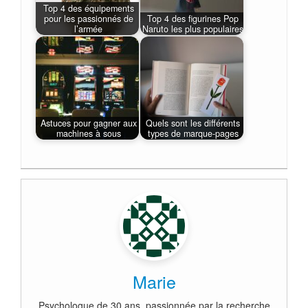
Top 4 des équipements
pour les passionnés de
Top 4 des figurines Pop
l’armée
Naruto les plus populaires
Astuces pour gagner aux
Quels sont les différents
machines à sous
types de marque-pages
Marie
Psychologue de 30 ans, passionnée par la recherche