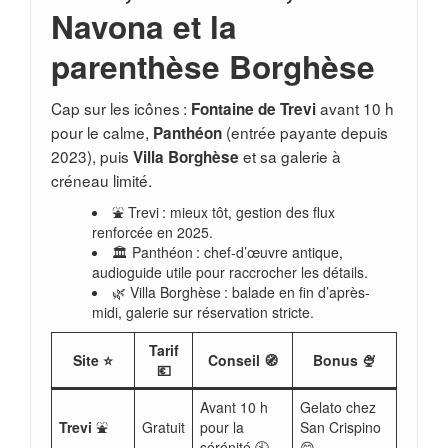
Navona et la
parenthèse Borghèse
Cap sur les icônes :
avant 10 h
Fontaine de Trevi
pour le calme,
(entrée payante depuis
Panthéon
2023), puis
et sa galerie à
Villa Borghèse
créneau limité.
⛲ Trevi : mieux tôt, gestion des flux
renforcée en 2025.
🏛️ Panthéon : chef-d’œuvre antique,
audioguide utile pour raccrocher les détails.
🌿 Villa Borghèse : balade en fin d’après-
midi, galerie sur réservation stricte.
Tarif
Site ⭐
Conseil 🧭
Bonus 🍨
💶
Avant 10 h
Gelato chez
Trevi
⛲
Gratuit
pour la
San Crispino
sérénité 🕙
😋