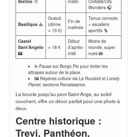
Sixtine
🎨
matin
Civitatis/City
Wonders 🎧
Gratuit
Tenue correcte
Fin de
Basilique
⛪
(dôme
+ escaliers
matinée
≈ 15 €)
sportifs 🪜
Castel
Début
Moins de
Sant’Angelo
≈ 18 €
d’après-
monde, super
🏰
midi
vues 📸
☕ Pause sur Borgo Pio pour éviter les
attrapes autour de la place.
🖼️ Repères culture via Le Routard et
Lonely
Planet
, sections Renaissance.
La boucle jusqu’au pont Saint-Ange, au soleil
couchant, offre un décor parfait pour une photo à
deux.
Centre historique :
Trevi, Panthéon,