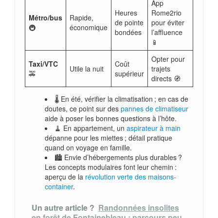
App
Heures
Rome2rio
Métro/bus
Rapide,
de pointe
pour éviter
🚇
économique
bondées
l’affluence
📱
Opter pour
Taxi/VTC
Coût
Utile la nuit
trajets
🚕
supérieur
directs 🧭
🌡️ En été, vérifier la climatisation ; en cas de
doutes, ce point sur des
pannes de climatiseur
aide à poser les bonnes questions à l’hôte.
🧹 En appartement, un
aspirateur à main
dépanne pour les miettes ; détail pratique
quand on voyage en famille.
🏙️ Envie d’hébergements plus durables ?
Les concepts modulaires font leur chemin :
aperçu de la
révolution verte des maisons-
container
.
Un autre article ?
Randonnées insolites
en forêt de Fontainebleau : parcours peu