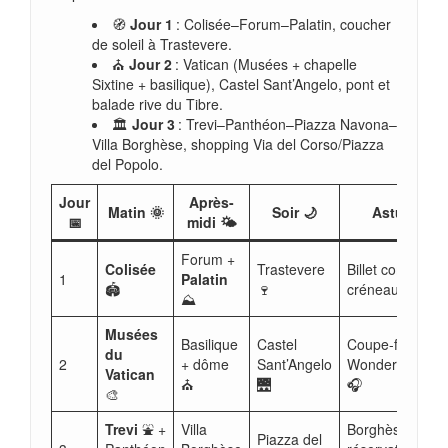
🧭
Jour 1
: Colisée–Forum–Palatin, coucher
de soleil à Trastevere.
⛪
Jour 2
: Vatican (Musées + chapelle
Sixtine + basilique), Castel Sant’Angelo, pont et
balade rive du Tibre.
🏛️
Jour 3
: Trevi–Panthéon–Piazza Navona–
Villa Borghèse, shopping Via del Corso/Piazza
del Popolo.
Jour
Après-
Matin 🌞
Soir 🌙
Astuce ⚡
📅
midi 🌤️
Forum +
Colisée
Trastevere
Billet combiné +
1
Palatin
🏟️
🍷
créneau tôt ⏰
⛰️
Musées
Basilique
Castel
Coupe-file + Cit
du
2
+ dôme
Sant’Angelo
Wonders/Civitat
Vatican
⛪
🌉
🎧
🎨
Trevi
⛲ +
Villa
Borghèse :
Piazza del