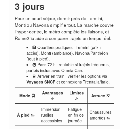
3 jours
Pour un court séjour, dormir près de Termini,
Monti ou Navona simplifie tout. La marche couvre
l’hyper-centre, le métro complète les liaisons, et
Rome2rio aide à comparer trajets en temps réel.
🏨 Quartiers pratiques : Termini (prix +
accès), Monti (ambiance), Navona/Panthéon
(tout à pied).
🚇 Pass 72 h : rentable si trajets fréquents,
parfois inclus avec Omnia Card.
🚆 Arriver en train : vérifier les options via
Voyages SNCF
et connexions Trenitalia/Italo.
Avantages
Limites
Mode 🚍
Astuce 💡
⭐
⚠️
Immersion,
Fatigue
Chaussures
À pied
👟
ruelles
en fin de
amorties 👟
accessibles
journée