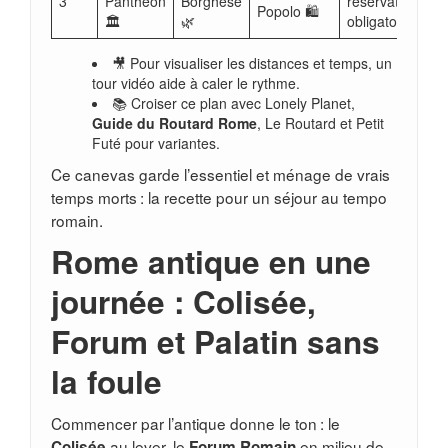
3
Panthéon
Borghèse
réservation
Popolo 🛍️
🏛️
🌿
obligatoire 🎟️
🎥 Pour visualiser les distances et temps, un
tour vidéo aide à caler le rythme.
📚 Croiser ce plan avec Lonely Planet,
Guide du Routard Rome
, Le Routard et Petit
Futé pour variantes.
Ce canevas garde l’essentiel et ménage de vrais
temps morts : la recette pour un séjour au tempo
romain.
Rome antique en une
journée : Colisée,
Forum et Palatin sans
la foule
Commencer par l’antique donne le ton : le
au lever, le
en milieu de
Colisée
Forum Romain