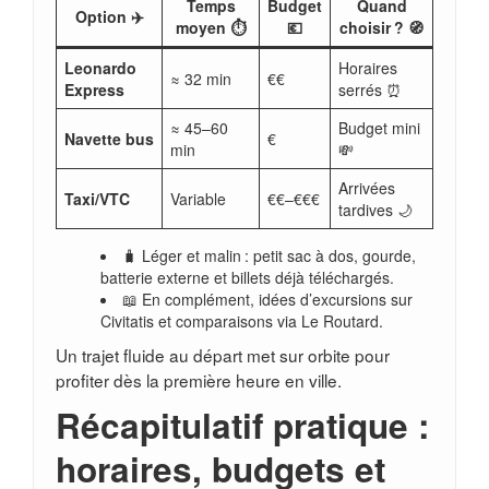
Temps
Budget
Quand
Option ✈️
moyen ⏱️
💶
choisir ? 🧭
Leonardo
Horaires
≈ 32 min
€€
Express
serrés ⏰
≈ 45–60
Budget mini
Navette bus
€
min
💸
Arrivées
Taxi/VTC
Variable
€€–€€€
tardives 🌙
🧳 Léger et malin : petit sac à dos, gourde,
batterie externe et billets déjà téléchargés.
📖 En complément, idées d’excursions sur
Civitatis et comparaisons via Le Routard.
Un trajet fluide au départ met sur orbite pour
profiter dès la première heure en ville.
Récapitulatif pratique :
horaires, budgets et