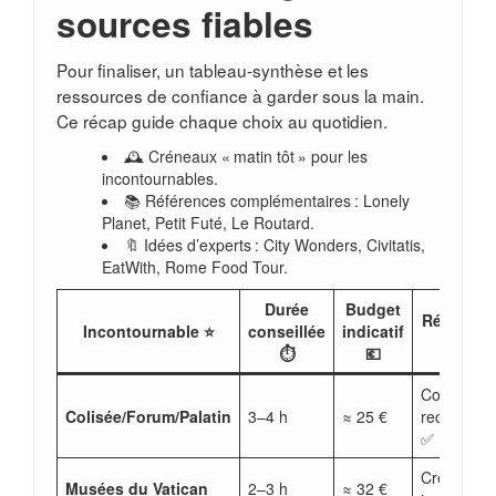
sources fiables
Pour finaliser, un tableau-synthèse et les
ressources de confiance à garder sous la main.
Ce récap guide chaque choix au quotidien.
🕰️ Créneaux « matin tôt » pour les
incontournables.
📚 Références complémentaires : Lonely
Planet, Petit Futé, Le Routard.
🔖 Idées d’experts : City Wonders, Civitatis,
EatWith, Rome Food Tour.
Durée
Budget
Réservat
Incontournable ⭐
conseillée
indicatif
🎟️
⏱️
💶
Coupe-file
Colisée/Forum/Palatin
3–4 h
≈ 25 €
recomman
✅
Créneau
Musées du Vatican
2–3 h
≈ 32 €