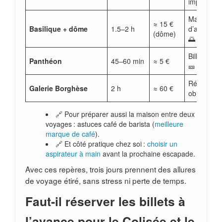
impératif 
Matin/fin
≈ 15 €
Basilique + dôme
1.5–2 h
d’après-mi
(dôme)
🌅
Billet simp
Panthéon
45–60 min
≈ 5 €
🎫
Réservati
Galerie Borghèse
2 h
≈ 60 €
obligatoire
🔗 Pour préparer aussi la maison entre deux
voyages : astuces café de barista (
meilleure
marque de café
).
🔗 Et côté pratique chez soi :
choisir un
aspirateur à main
avant la prochaine escapade.
Avec ces repères, trois jours prennent des allures
de voyage étiré, sans stress ni perte de temps.
Faut-il réserver les billets à
l’avance pour le Colisée et le