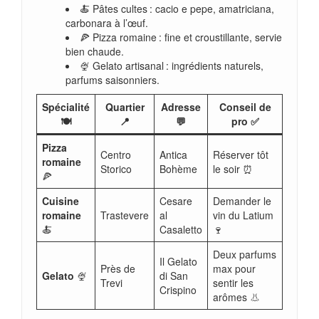
🍝 Pâtes cultes : cacio e pepe, amatriciana,
carbonara à l’œuf.
🍕 Pizza romaine : fine et croustillante, servie
bien chaude.
🍨 Gelato artisanal : ingrédients naturels,
parfums saisonniers.
Spécialité
Quartier
Adresse
Conseil de
🍽️
📍
💬
pro ✅
Pizza
Centro
Antica
Réserver tôt
romaine
Storico
Bohème
le soir ⏰
🍕
Cuisine
Cesare
Demander le
romaine
Trastevere
al
vin du Latium
🍝
Casaletto
🍷
Deux parfums
Il Gelato
Près de
max pour
Gelato
🍨
di San
Trevi
sentir les
Crispino
arômes 👃