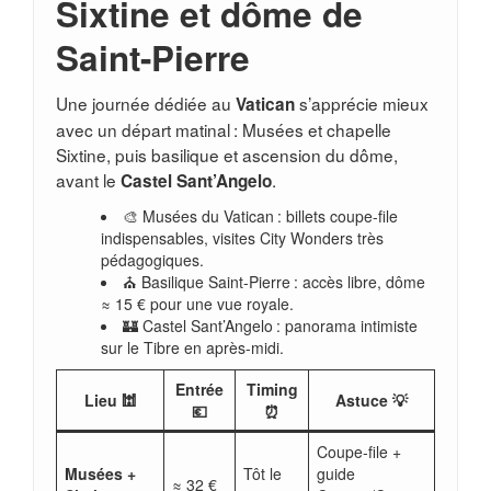
Sixtine et dôme de
Saint-Pierre
Une journée dédiée au
s’apprécie mieux
Vatican
avec un départ matinal : Musées et chapelle
Sixtine, puis basilique et ascension du dôme,
avant le
.
Castel Sant’Angelo
🎨 Musées du Vatican : billets coupe-file
indispensables, visites City Wonders très
pédagogiques.
⛪ Basilique Saint-Pierre : accès libre, dôme
≈ 15 € pour une vue royale.
🏰 Castel Sant’Angelo : panorama intimiste
sur le Tibre en après-midi.
Entrée
Timing
Lieu 🕍
Astuce 💡
💶
⏰
Coupe-file +
Musées +
Tôt le
guide
≈ 32 €