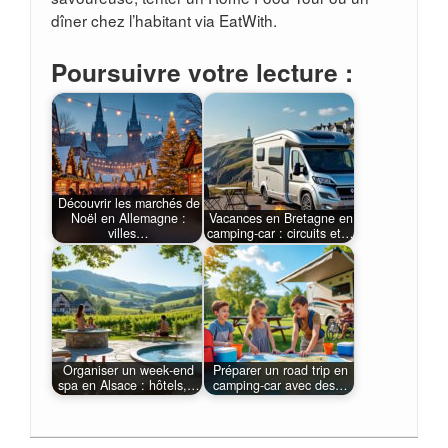
dîner chez l’habitant via EatWith.
Poursuivre votre lecture :
Découvrir les marchés de
Noël en Allemagne :
Vacances en Bretagne en
villes…
camping‑car : circuits et…
Organiser un week‑end
Préparer un road trip en
spa en Alsace : hôtels,…
camping‑car avec des…