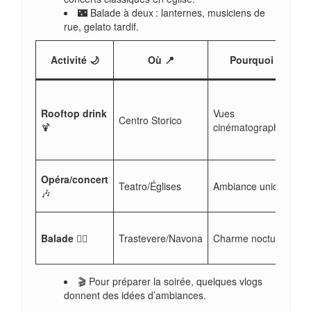
🌃 Balade à deux : lanternes, musiciens de
rue, gelato tardif.
Activité 🌙
Où 📍
Pourquoi ❤️
Rooftop drink
Vues
Centro Storico
🍹
cinématographiques
Opéra/concert
Teatro/Églises
Ambiance unique
🎶
Balade
🚶‍♀️
Trastevere/Navona
Charme nocturne
🎬 Pour préparer la soirée, quelques vlogs
donnent des idées d’ambiances.