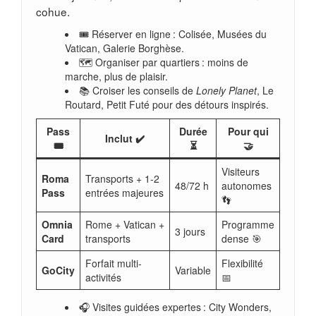
cohue.
🎟️ Réserver en ligne : Colisée, Musées du
Vatican, Galerie Borghèse.
🗺️ Organiser par quartiers : moins de
marche, plus de plaisir.
📚 Croiser les conseils de
Lonely Planet
, Le
Routard, Petit Futé pour des détours inspirés.
Pass
Durée
Pour qui
Inclut ✔️
🎟️
⏳
🤝
Visiteurs
Roma
Transports + 1-2
48/72 h
autonomes
Pass
entrées majeures
👣
Omnia
Rome + Vatican +
Programme
3 jours
Card
transports
dense 🎯
Forfait multi-
Flexibilité
GoCity
Variable
activités
📅
🎧 Visites guidées expertes : City Wonders,