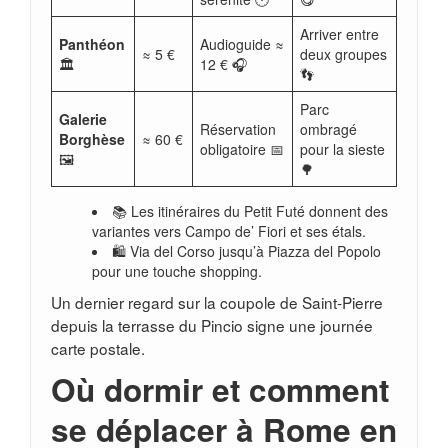
Arriver entre
Panthéon
Audioguide ≈
≈ 5 €
deux groupes
🏛️
12 € 🎧
👣
Parc
Galerie
Réservation
ombragé
Borghèse
≈ 60 €
obligatoire 📅
pour la sieste
🖼️
🌳
📚 Les itinéraires du Petit Futé donnent des
variantes vers Campo de’ Fiori et ses étals.
🛍️ Via del Corso jusqu’à Piazza del Popolo
pour une touche shopping.
Un dernier regard sur la coupole de Saint-Pierre
depuis la terrasse du Pincio signe une journée
carte postale.
Où dormir et comment
se déplacer à Rome en