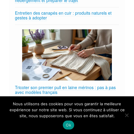
hébergement et préparer le trajet
Entretien des canapés en cuir : produits naturels et
gestes à adopter
Tricoter son premier pull en laine mérinos : pas à pas
avec modèles français
Nous utilisons des cookies pour vous garantir la meilleure
expérience sur notre site web. Si vous continuez à utiliser ce
site, nous supposerons que vous en êtes satisfait.
Ok