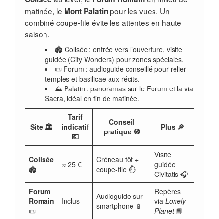
matinée, le
pour les vues. Un
Mont Palatin
combiné coupe-file évite les attentes en haute
saison.
🏟️ Colisée : entrée vers l’ouverture, visite
guidée (City Wonders) pour zones spéciales.
📜 Forum : audioguide conseillé pour relier
temples et basilicae aux récits.
⛰️ Palatin : panoramas sur le Forum et la via
Sacra, idéal en fin de matinée.
Tarif
Conseil
Site 🏛️
indicatif
Plus 🔎
pratique 🧭
💶
Visite
Colisée
Créneau tôt +
≈ 25 €
guidée
🏟️
coupe-file ⏱️
Civitatis 🎧
Forum
Repères
Audioguide sur
Romain
Inclus
via
Lonely
smartphone 📱
📜
Planet
📘