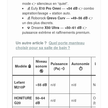
mode 👉 silencieux en “quiet”.
💰 Eufy
X10 Pro Omni
—
≈54 dB
👉 combo
aspiration/lavage + station auto.
💰 Roborock
Qrevo Curv
—
≈49–56 dB
👉
un des plus discrets.
💎 Dreame
X50 Ultra
—
≈50–61 dB
👉
puissance extrême et raffinements premium.
Un autre article ?
Quel porte manteau
choisir pour sa salle de bain ?
Niveau
Puissance
Autonomie
Lavage
Modèle 🤖
sonore
(Pa) 💨
⏱️
🧽
🔇
Lefant
≈
55 dB
n/d
n/d
Non
M210P
HONITURE
50–64
Oui
n/d
n/d
G20
dB
(basique)