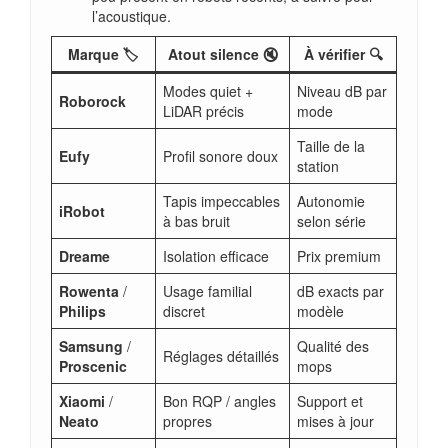
l’acoustique.
Marque 🏷️
Atout silence 🔇
À vérifier 🔍
Modes quiet +
Niveau dB par
Roborock
LiDAR précis
mode
Taille de la
Eufy
Profil sonore doux
station
Tapis impeccables
Autonomie
iRobot
à bas bruit
selon série
Dreame
Isolation efficace
Prix premium
Rowenta
/
Usage familial
dB exacts par
Philips
discret
modèle
Samsung
/
Qualité des
Réglages détaillés
Proscenic
mops
Xiaomi
/
Bon RQP / angles
Support et
Neato
propres
mises à jour