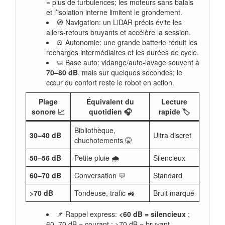
= plus de turbulences; les moteurs sans balais
et l’isolation interne limitent le grondement.
🧭 Navigation: un LiDAR précis évite les
allers‑retours bruyants et accélère la session.
🪫 Autonomie: une grande batterie réduit les
recharges intermédiaires et les durées de cycle.
🧼 Base auto: vidange/auto‑lavage souvent à
70–80 dB
, mais sur quelques secondes; le
cœur du confort reste le robot en action.
Plage
Équivalent du
Lecture
sonore 📈
quotidien 🎧
rapide 🏷️
Bibliothèque,
30–40 dB
Ultra discret
chuchotements 🤫
50–56 dB
Petite pluie 🌧️
Silencieux
60–70 dB
Conversation 💬
Standard
>70 dB
Tondeuse, trafic 🚜
Bruit marqué
📌 Rappel express:
<60 dB = silencieux
;
60–70 dB = courant ; >70 dB = bruyant.