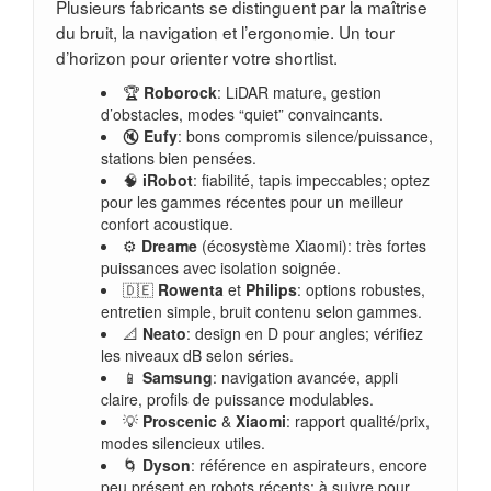
Plusieurs fabricants se distinguent par la maîtrise
du bruit, la navigation et l’ergonomie. Un tour
d’horizon pour orienter votre shortlist.
🏆
Roborock
: LiDAR mature, gestion
d’obstacles, modes “quiet” convaincants.
🔇
Eufy
: bons compromis silence/puissance,
stations bien pensées.
🧠
iRobot
: fiabilité, tapis impeccables; optez
pour les gammes récentes pour un meilleur
confort acoustique.
⚙️
Dreame
(écosystème Xiaomi): très fortes
puissances avec isolation soignée.
🇩🇪
Rowenta
et
Philips
: options robustes,
entretien simple, bruit contenu selon gammes.
📐
Neato
: design en D pour angles; vérifiez
les niveaux dB selon séries.
📱
Samsung
: navigation avancée, appli
claire, profils de puissance modulables.
💡
Proscenic
&
Xiaomi
: rapport qualité/prix,
modes silencieux utiles.
🌀
Dyson
: référence en aspirateurs, encore
peu présent en robots récents; à suivre pour