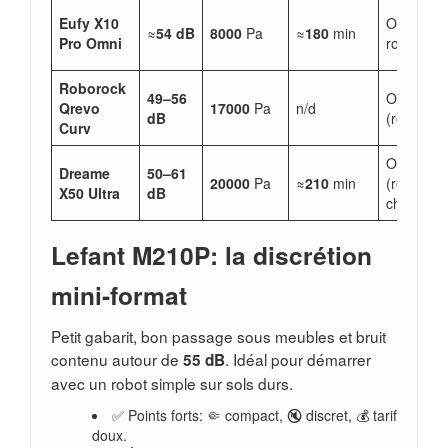
Eufy X10
Oui (pads
≈
54 dB
8000
Pa
≈
180
min
Pro Omni
rotatifs)
Roborock
49–56
Oui
Qrevo
17000
Pa
n/d
dB
(rotatif)
Curv
Oui
Dreame
50–61
20000
Pa
≈
210
min
(rotatif,
X50 Ultra
dB
chauffant
Lefant M210P: la discrétion
mini-format
Petit gabarit, bon passage sous meubles et bruit
contenu autour de
. Idéal pour démarrer
55 dB
avec un robot simple sur sols durs.
✅ Points forts: 🤏 compact, 🔇 discret, 💰 tarif
doux.