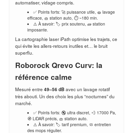
automatiser, vidage compris.
✅ Points forts: 🚀 puissance utile, 🧽 lavage
efficace, 🧺 station auto, ⏱️ ~180 min.
⚠️ À savoir: 🏷️ prix soutenu, 🧱 station
imposante.
La cartographie laser iPath optimise les trajets, ce
qui évite les allers-retours inutiles et… le bruit
superflu.
Roborock Qrevo Curv: la
référence calme
Mesuré entre
avec un lavage rotatif
49–56 dB
très abouti. Un des choix les plus “nocturnes” du
marché.
✅ Points forts: 🔇 ultra discret, 💨 17000 Pa,
🧭 LiDAR précis, 🧺 station auto.
⚠️ À savoir: 🏷️ tarif premium, 🧼 entretien
des mops régulier.