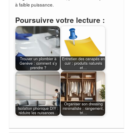
à faible puissance.
Poursuivre votre lecture :
Trouver un plombier à
Entretien des canapés en
Genève : comment s’y
cuir : produits naturels
prendre ?
et…
Organiser son dressing
Isolation phonique DIY :
minimaliste : rangement,
réduire les nuisances…
tri…