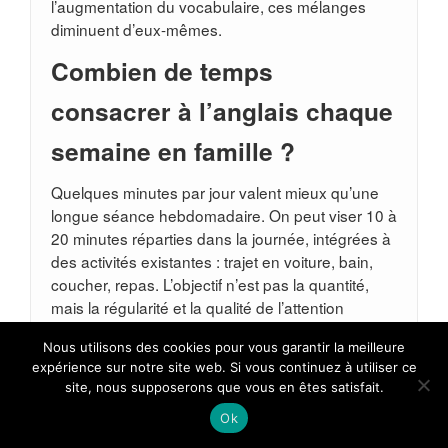
l’augmentation du vocabulaire, ces mélanges
diminuent d’eux-mêmes.
Combien de temps
consacrer à l’anglais chaque
semaine en famille ?
Quelques minutes par jour valent mieux qu’une
longue séance hebdomadaire. On peut viser 10 à
20 minutes réparties dans la journée, intégrées à
des activités existantes : trajet en voiture, bain,
coucher, repas. L’objectif n’est pas la quantité,
mais la régularité et la qualité de l’attention
mutuelle. Un climat détendu, avec des jeux et des
Nous utilisons des cookies pour vous garantir la meilleure
rires, rend ces courtes expositions très efficaces.
expérience sur notre site web. Si vous continuez à utiliser ce
Faut-il craindre que
site, nous supposerons que vous en êtes satisfait.
Ok
l’apprentissage de l’anglais