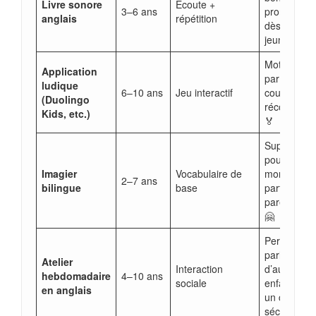
Livre sonore
Écoute +
3–6 ans
prononciati
anglais
répétition
dès le plus
jeune âge 
Motivation
Application
par les défi
ludique
6–10 ans
Jeu interactif
courts et le
(Duolingo
récompens
Kids, etc.)
🏅
Support idé
pour des
Imagier
Vocabulaire de
moments d
2–7 ans
bilingue
base
partage
parent-enfa
🤗
Permet de
parler avec
Atelier
Interaction
d’autres
hebdomadaire
4–10 ans
sociale
enfants da
en anglais
un cadre
sécurisé 🤝