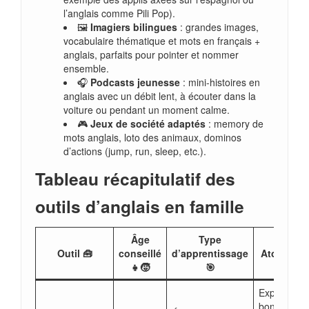
l’anglais comme Pili Pop).
🖼️
Imagiers bilingues
: grandes images,
vocabulaire thématique et mots en français +
anglais, parfaits pour pointer et nommer
ensemble.
🎧
Podcasts jeunesse
: mini-histoires en
anglais avec un débit lent, à écouter dans la
voiture ou pendant un moment calme.
🎮
Jeux de société adaptés
: memory de
mots anglais, loto des animaux, dominos
d’actions (jump, run, sleep, etc.).
Tableau récapitulatif des
outils d’anglais en famille
Âge
Type
Outil 🧰
conseillé
d’apprentissage
Atout clé 
👧🧒
🎯
Expose à l
bonne