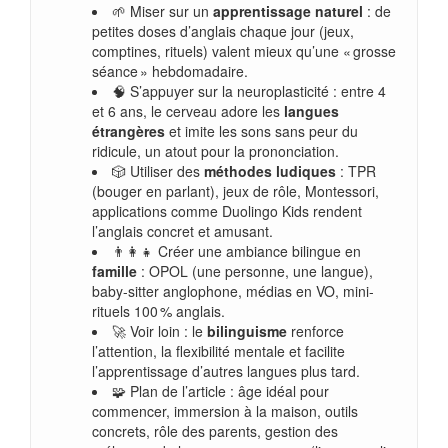
🌱 Miser sur un
apprentissage naturel
: de
petites doses d’anglais chaque jour (jeux,
comptines, rituels) valent mieux qu’une « grosse
séance » hebdomadaire.
🧠 S’appuyer sur la neuroplasticité : entre 4
et 6 ans, le cerveau adore les
langues
étrangères
et imite les sons sans peur du
ridicule, un atout pour la prononciation.
🎲 Utiliser des
méthodes ludiques
: TPR
(bouger en parlant), jeux de rôle, Montessori,
applications comme Duolingo Kids rendent
l’anglais concret et amusant.
👨‍👩‍👧 Créer une ambiance bilingue en
famille
: OPOL (une personne, une langue),
baby-sitter anglophone, médias en VO, mini-
rituels 100 % anglais.
🚀 Voir loin : le
bilinguisme
renforce
l’attention, la flexibilité mentale et facilite
l’apprentissage d’autres langues plus tard.
🧩 Plan de l’article : âge idéal pour
commencer, immersion à la maison, outils
concrets, rôle des parents, gestion des