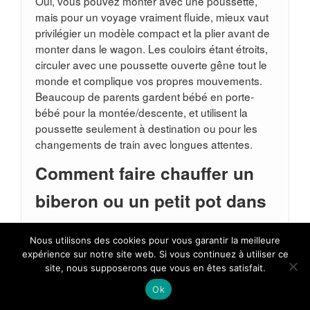
Oui, vous pouvez monter avec une poussette,
mais pour un voyage vraiment fluide, mieux vaut
privilégier un modèle compact et la plier avant de
monter dans le wagon. Les couloirs étant étroits,
circuler avec une poussette ouverte gêne tout le
monde et complique vos propres mouvements.
Beaucoup de parents gardent bébé en porte-
bébé pour la montée/descente, et utilisent la
poussette seulement à destination ou pour les
changements de train avec longues attentes.
Comment faire chauffer un
biberon ou un petit pot dans
le train ?
Nous utilisons des cookies pour vous garantir la meilleure
expérience sur notre site web. Si vous continuez à utiliser ce
Dans les TGV, vous pouvez généralement
site, nous supposerons que vous en êtes satisfait.
demander au personnel de la voiture-bar de faire
chauffer un biberon ou un petit pot au micro-
Ok
ondes. Certaines voitures disposent aussi d’une