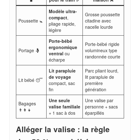
Modèle ultra-
Grosse poussette
compact
,
Poussette 🚼
citadine avec
pliage rapide,
nacelle lourde
légère
Porte-bébé
Porte-bébé rigide
ergonomique
Portage 🤱
volumineux type
ventral
ou
randonnée courte
écharpe
Lit parapluie
Parc pliant lourd,
de voyage
lit parapluie de
Lit bébé 😴
compact, sac
première
fin
génération
Une seule
Une valise par
Bagages
valise familiale
personne + sacs
👨‍👩‍👧
+ 1 sac à dos
éparpillés
Alléger la valise : la règle