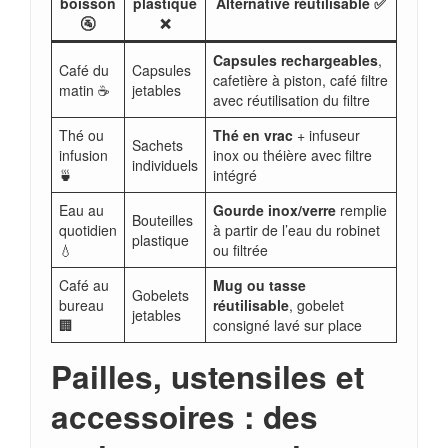
boisson
plastique
Alternative réutilisable ✅
🚰
❌
Capsules rechargeables
,
Café du
Capsules
cafetière à piston, café filtre
matin ☕
jetables
avec réutilisation du filtre
Thé ou
Thé en vrac
+ infuseur
Sachets
infusion
inox ou théière avec filtre
individuels
🍵
intégré
Eau au
Gourde inox/verre
remplie
Bouteilles
quotidien
à partir de l’eau du robinet
plastique
💧
ou filtrée
Café au
Mug ou tasse
Gobelets
bureau
réutilisable
, gobelet
jetables
🏢
consigné lavé sur place
Pailles, ustensiles et
accessoires : des