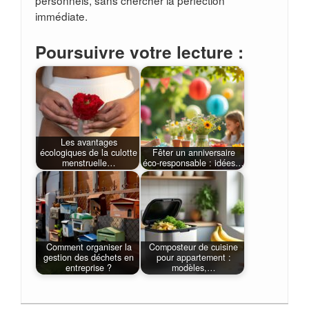
personnels, sans chercher la perfection
immédiate.
Poursuivre votre lecture :
Les avantages
écologiques de la culotte
Fêter un anniversaire
menstruelle…
éco‑responsable : idées…
Comment organiser la
Composteur de cuisine
gestion des déchets en
pour appartement :
entreprise ?
modèles,…